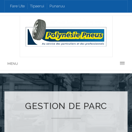
Fare Ute
Tipaerui
Punaruu
MENU
GESTION DE PARC